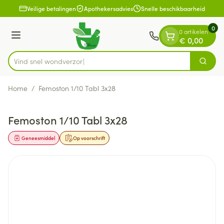
Dia 1 van 1
Ga naar de inhoud
Veilige betalingen
Apothekersadvies
Snelle beschikbaarheid
0
0 artikelen
Menu
€ 0,00
Vind snel
Zoek
Product, merk, categorie...
Home
/
Femoston 1/10 Tabl 3x28
Femoston 1/10 Tabl 3x28
Geneesmiddel
Op voorschrift