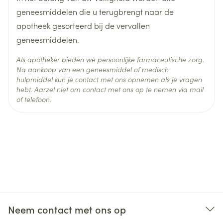
depressief gevoel, zenuwachtigheid
Behoud
Kamertemperatuur (15°C - 25°C)
geneesmiddelen die u terugbrengt naar de
migraine; als u voor het eerst last krijgt van
apotheek gesorteerd bij de vervallen
tacrolimus, ciclosporine – geneesmiddelen die
migraineachtige hoofdpijn, stop dan met het
geneesmiddelen.
bijvoorbeeld gebruikt worden na
innemen van Femoston 1/10 en raadpleeg
orgaantransplantatie
onmiddellijk uw arts
Als apotheker bieden we persoonlijke farmaceutische zorg.
fentanyl – een pijnstiller
duizeligheid
Na aankoop van een geneesmiddel of medisch
theofylline – een geneesmiddel voor de
misselijkheid, braken en winderigheid
hulpmiddel kun je contact met ons opnemen als je vragen
behandeling van astma en van andere
allergische huidreacties (bijv. huiduitslag, felle jeuk
hebt. Aarzel niet om contact met ons op te nemen via mail
ademhalingsproblemen.
(pruritus) of netelroos (urticaria)
of telefoon.
onregelmatig bloedverlies zoals spotting
(bruinverlies), pijnlijke maandstonden
(dysmenorree), meer of minder menstrueel
bloedverlies
pijn in de onderbuik
verlies afkomstig van de baarmoederhals (cervicaal
verlies)
zwaktegevoel, moeheid of algemeen niet goed
voelen
gezwollen enkels, voeten of vingers (perifeer
Neem contact met ons op
oedeem)