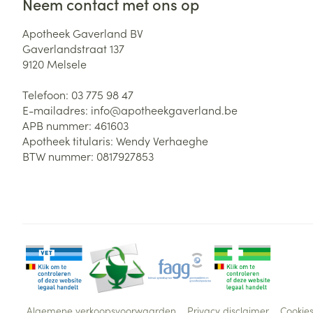
Neem contact met ons op
Apotheek Gaverland BV
Gaverlandstraat 137
9120
Melsele
Telefoon:
03 775 98 47
E-mailadres:
info@
apotheekgaverland.be
APB nummer:
461603
Apotheek titularis:
Wendy Verhaeghe
BTW nummer:
0817927853
Algemene verkoopsvoorwaarden
Privacy disclaimer
Cookie