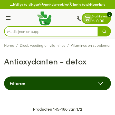
Dia 1 van 1
Ga naar de inhoud
Veilige betalingen
Apothekersadvies
Snelle beschikbaarheid
0
0 artikelen
Menu
€ 0,00
Zoek
Product, merk, categorie...
Home
/
Dieet, voeding en vitamines
/
Vitamines en supplemente
Antioxydanten - detox
Filteren
Producten
145
-
168
van
172