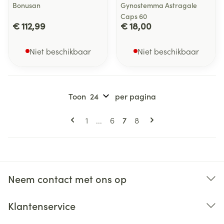
Bonusan
Gynostemma Astragale
Caps 60
€ 112,99
€ 18,00
Niet beschikbaar
Niet beschikbaar
Toon
per pagina
Pagina's
U lees momenteel pagina
Pagina
Pagina
Pagina
1
...
6
7
8
Neem contact met ons op
Klantenservice