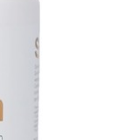
rende
Parfums en
geurproducten
CBD