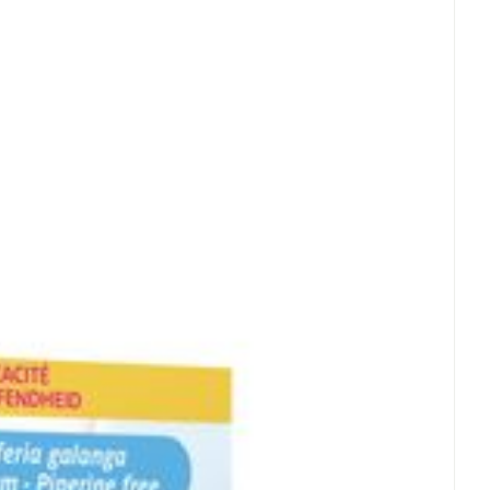
uikervrij, Zonder bewaarmiddelen, Zonder gist,
rende
Parfums en
geurproducten
 25°C)
CBD