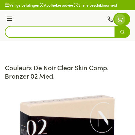
Ga naar de inhoud
Veilige betalingen
Apothekersadvies
Snelle beschikbaarheid
Menu
Zoek
Product, merk, categorie...
Couleurs De Noir Clear Skin Comp.
Bronzer 02 Med.