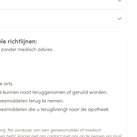
blet 20 - 40 kg ½ tablet 40 - 80 kg 1 tablet
rende
Parfums en
geurproducten
e richtlijnen:
k zonder medisch advies.
 arts.
 kunnen nooit teruggenomen of geruild worden.
eesmiddelen terug te nemen.
neesmiddelen die u terugbrengt naar de apotheek
CBD
 25°C)
 zorg. Na aankoop van een geneesmiddel of medisch
en hebt. Aarzel niet om contact met ons op te nemen via mail