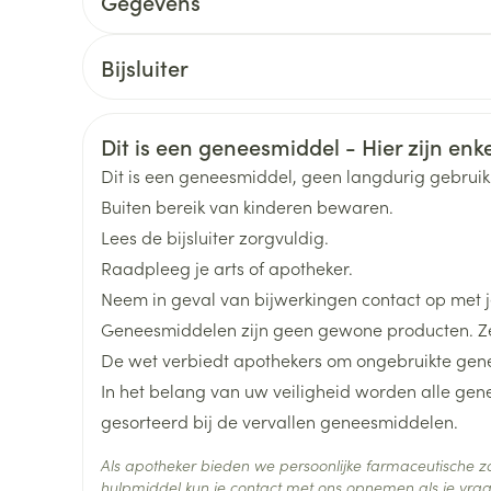
Gegevens
Toon meer
CNK
1406438
delen
Haar
Bijsluiter
2,5 - 5 kg 1 tablet 5 - 10 kg ½ tablet 10 - 20 kg 1 ta
ging
Supplementen
Insectenwe
Nederlands
Duits
Frans
Organisaties
Virbac
Mondmaskers
middelen
ssen
Veiligheidsinformatie
Dit is een geneesmiddel - Hier zijn enkel
Merken
Novartis
 -
Dit is een geneesmiddel, geen langdurig gebrui
id
Buiten bereik van kinderen bewaren.
Breedte
53 mm
Lees de bijsluiter zorgvuldig.
Raadpleeg je arts of apotheker.
d
Lengte
80 mm
Neem in geval van bijwerkingen contact op met je
Geneesmiddelen zijn geen gewone producten. Ze
Diepte
43 mm
De wet verbiedt apothekers om ongebruikte gen
In het belang van uw veiligheid worden alle ge
Zelfbruiner
Scheren
Behoud
Kamertemperatuur (15°C -
gesorteerd bij de vervallen geneesmiddelen.
Als apotheker bieden we persoonlijke farmaceutische
hulpmiddel kun je contact met ons opnemen als je vrag