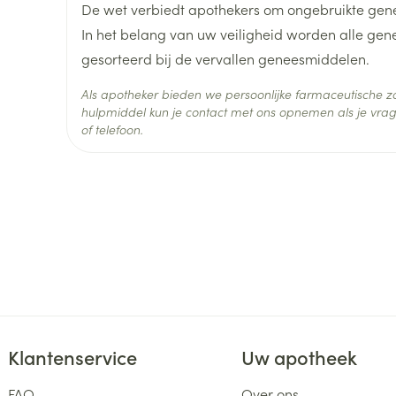
De wet verbiedt apothekers om ongebruikte gen
In het belang van uw veiligheid worden alle ge
Hoeveelheid
98
gesorteerd bij de vervallen geneesmiddelen.
Verpakking
Als apotheker bieden we persoonlijke farmaceutische
Actieve
hulpmiddel kun je contact met ons opnemen als je vrag
simvastatine
Ingrediënten
of telefoon.
Behoud
Kamertemperatuur (15°C -
Klantenservice
Uw apotheek
FAQ
Over ons