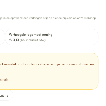
Botten, spieren en
Toon meer
gewrichten
armtetherapie
ogels
Fytotherapie
Wondzorg
Toon meer
 je in de apotheek een verlaagde prijs en niet de prijs die op onze webshop
Diagnosetesten en
stress
Vlooien en teken
meetapparatuur
Oren
Mond en keel
Verhoogde tegemoetkoming
€ 3,13
Alcoholtest
(6% inclusief btw)
g
Oordopjes
Zuigtabletten
herapie -
Mond, muil of snavel
Bloeddrukmeter
ls
en -druppels
Oorreiniging
Spray - oplossing
Cholesteroltest
zen
Oordruppels
Hartslagmeter
 Na beoordeling door de apotheker kan je het komen afhalen en
ulpmiddelen
Toon meer
ereist.
erming
Hygiëne
Ergonomie
ad is
ning en -
Aambeien
s
Bad en douche
Ademhaling en zuurstof