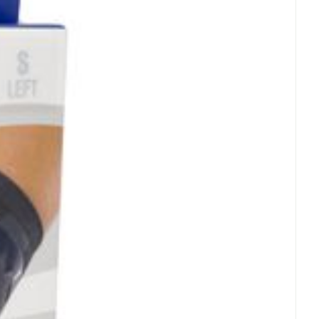
rende
Parfums en
geurproducten
CBD