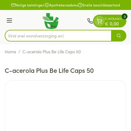
Dia 1 van 1
Ga naar de inhoud
Veilige betalingen
Apothekersadvies
Snelle beschikbaarheid
0
0 artikelen
Menu
€ 0,00
Vind snel wondverz
Zoek
Product, merk, categorie...
Home
/
C-acerola Plus Be Life Caps 50
C-acerola Plus Be Life Caps 50