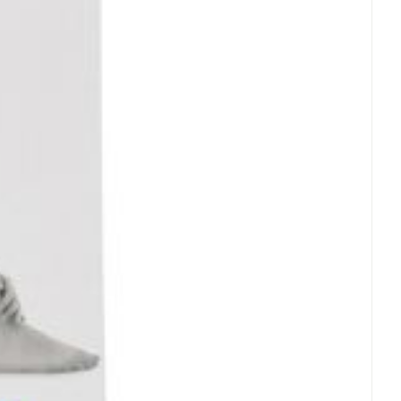
rende
Parfums en
geurproducten
CBD