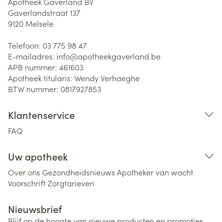
Apotheek Gaverland BV
Gaverlandstraat 137
9120
Melsele
Telefoon:
03 775 98 47
E-mailadres:
info@
apotheekgaverland.be
APB nummer:
461603
Apotheek titularis:
Wendy Verhaeghe
BTW nummer:
0817927853
Klantenservice
FAQ
Uw apotheek
Over ons
Gezondheidsnieuws
Apotheker van wacht
Voorschrift
Zorgtarieven
Nieuwsbrief
Blijf op de hoogte van nieuwe producten en promoties