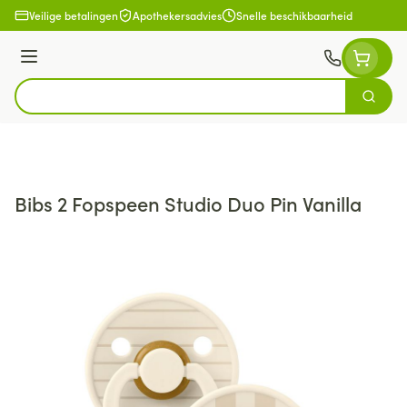
Ga naar de inhoud
Veilige betalingen
Apothekersadvies
Snelle beschikbaarheid
Menu
Zoek
Product, merk, categorie...
Bibs 2 Fopspeen Studio Duo Pin Vanilla