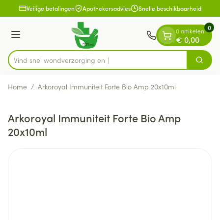
Dia 1 van 1
Ga naar de inhoud
Veilige betalingen
Apothekersadvies
Snelle beschikbaarheid
0
0 artikelen
Menu
€ 0,00
Vind snel wondverzo
Zoek
Product, merk, categorie...
Home
/
Arkoroyal Immuniteit Forte Bio Amp 20x10ml
Arkoroyal Immuniteit Forte Bio Amp
20x10ml