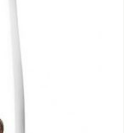
rende
Parfums en
geurproducten
CBD