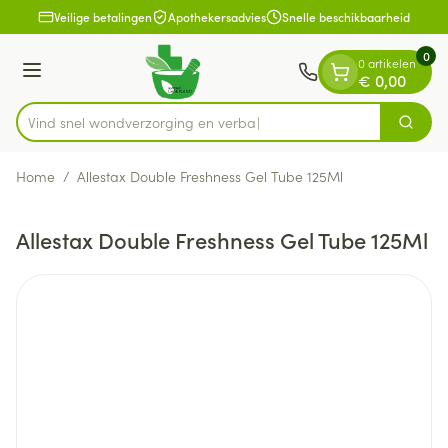
Dia 1 van 1
Ga naar de inhoud
Veilige betalingen
Apothekersadvies
Snelle beschikbaarheid
0
0 artikelen
Menu
€ 0,00
Vind snel wondverzorging
Zoek
Product, merk, categorie...
Home
/
Allestax Double Freshness Gel Tube 125Ml
Allestax Double Freshness Gel Tube 125Ml