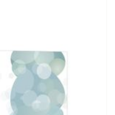
vrij, Vegetarisch, Zonder allergenen, Zonder
rende
Parfums en
geurproducten
 25°C)
CBD