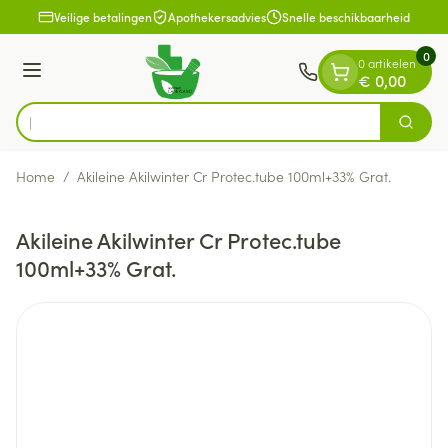
Dia 1 van 1
Ga naar de inhoud
Veilige betalingen
Apothekersadvies
Snelle beschikbaarheid
0
0 artikelen
Menu
€ 0,00
O
Zoek
Product, merk, categorie...
Home
/
Akileine Akilwinter Cr Protec.tube 100ml+33% Grat.
Akileine Akilwinter Cr Protec.tube
100ml+33% Grat.