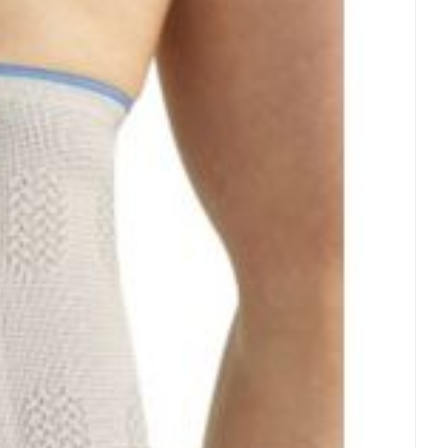
rende
Parfums en
geurproducten
CBD