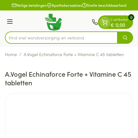
Dia 1 van 1
Ga naar de inhoud
Veilige betalingen
Apothekersadvies
Snelle beschikbaarheid
0
0 artikelen
Menu
€ 0,00
Vind snel wondverzorging en verband
Zoek
Product, merk, categorie...
Home
/
A.Vogel Echinaforce Forte + Vitamine C 45 tabletten
A.Vogel Echinaforce Forte + Vitamine C 45
tabletten