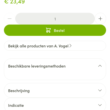
€ 23,49
Aantal
Bestel
Bekijk alle producten van A. Vogel
Beschikbare leveringsmethoden
Beschrijving
Indicatie
Vitamine C