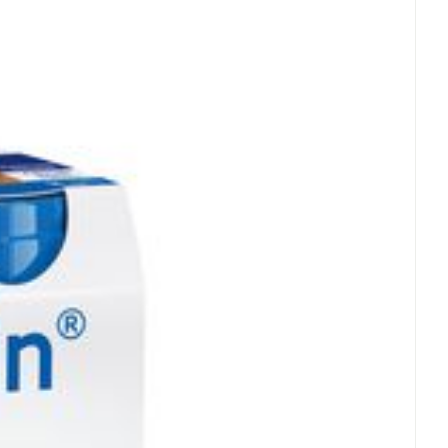
<0.5
<0.5
rende
Parfums en
geurproducten
0
0.45
risch
 25°C)
CBD