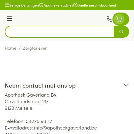
Ga naar de inhoud
Veilige betalingen
Apothekersadvies
Snelle beschikbaarheid
Menu
Zoek
Product, merk, categorie...
Home
/
Zorgtarieven
Neem contact met ons op
Apotheek Gaverland BV
Gaverlandstraat 137
9120
Melsele
Telefoon:
03 775 98 47
E-mailadres:
info@
apotheekgaverland.be